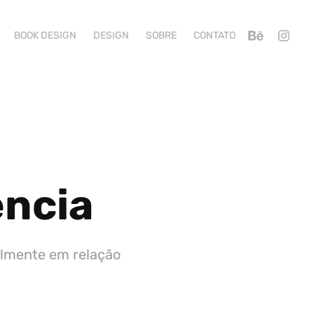
BOOK DESIGN
DESIGN
SOBRE
CONTATO
ência
palmente em relação