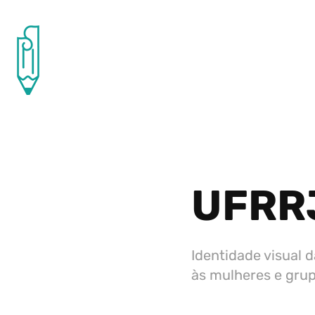
UFRRJ
Identidade visual 
às mulheres e gru