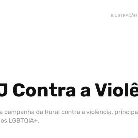
ILUSTRAÇÃO
 Contra a Viol
da campanha da Rural contra a violência, princi
pos LGBTQIA+.